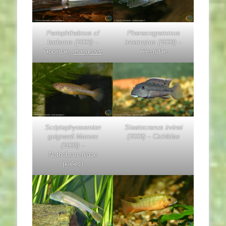
Periophthalmus cf
Phenacogrammus
barbarus
(2006) –
interruptus
(2009) –
Gobiidae,
mangrove
Alestidae
Scriptaphyosemion
Steatocranus irvinei
guignardi
Mamou
(2006) – Cichlidae
(2008) –
Nothobranchidae
(killies)