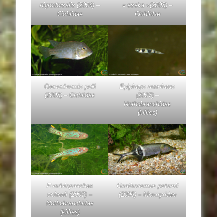
nigrodorsalis
(2004) –
« eseka »(2008) –
Cichlidae
Cichlidae
Ctenochromis polli
Epiplatys annulatus
(2008) – Cichlidae
(2007) –
Nothobranchidae
(killies)
Fundulopanchax
Gnathonemus petersii
scheeli
(2007) –
(2005) – Mormyridae
Nothobranchidae
(killies)