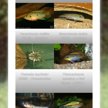
Hemichromis stellifer
Nanochromis parilus
(2006) – Cichlidae
(2007) – Cichlidae
Pantodon buchholzi
Pelvicachromis
(2009) – Pantodontidae
taeniatus
« Red
Nigeria » (2004) –
Cichlidae