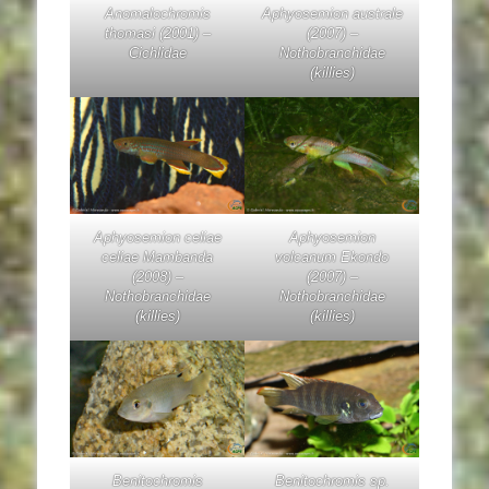
Anomalochromis
Aphyosemion australe
thomasi
(2001) –
(2007) –
Cichlidae
Nothobranchidae
(killies)
Aphyosemion celiae
Aphyosemion
celiae
Mambanda
volcanum
Ekondo
(2008) –
(2007) –
Nothobranchidae
Nothobranchidae
(killies)
(killies)
Benitochromis
Benitochromis
sp.