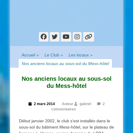
Facebook
Twitter
YouTube
Instagram
Lien
Accueil
»
Le Club
»
Les locaux
»
Nos anciens locaux au sous-sol du Mess-hôtel
Nos anciens locaux au sous-sol
du Mess-hôtel
Posted
2 mars 2014
Auteur
gabriel
2
on
commentaires
Début janvier 2002, le club s’est installés dans le
sous-sol du bâtiment Mess-hôtel, sur le plateau de