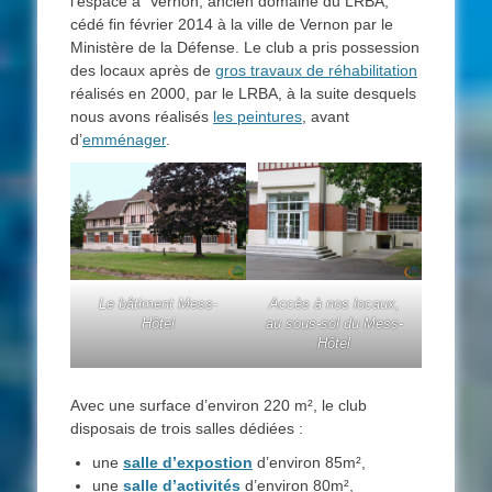
l’espace à Vernon, ancien domaine du LRBA,
cédé fin février 2014 à la ville de Vernon par le
Ministère de la Défense. Le club a pris possession
des locaux après de
gros travaux de réhabilitation
réalisés en 2000, par le LRBA, à la suite desquels
nous avons réalisés
les peintures
, avant
d’
emménager
.
Le bâtiment Mess-
Accès à nos locaux,
Hôtel
au sous-sol du Mess-
Hôtel
Avec une surface d’environ 220 m², le club
disposais de trois salles dédiées :
une
salle d’expostion
d’environ 85m²,
une
salle d’activités
d’environ 80m²,