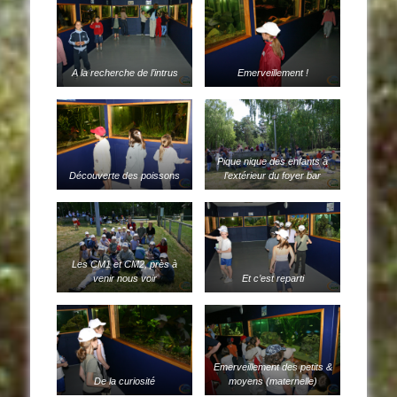
A la recherche de l’intrus
Emerveillement !
Pique nique des enfants à
Découverte des poissons
l’extérieur du foyer bar
Les CM1 et CM2, près à
venir nous voir
Et c’est reparti
Emerveillement des petits &
De la curiosité
moyens (maternelle)