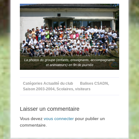
La photos du groupe (enfants, enseignants, accompagnants
et animateurs) en fin de journée
Catégories
Actualité du club
Balises
CSADN
,
Saison 2003-2004
,
Scolaires
,
visiteurs
Laisser un commentaire
Vous devez
vous connecter
pour publier un
commentaire.