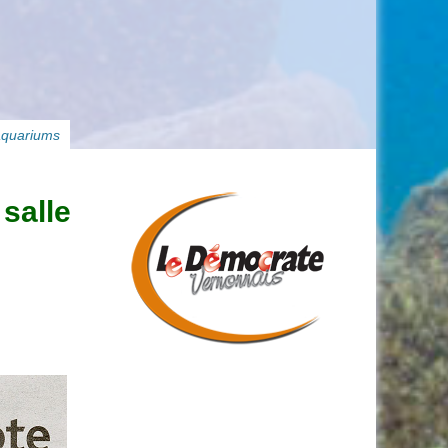
aquariums
salle