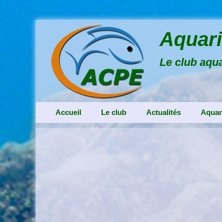
Aquari
Le club aqua
Menu principal
Aller
Accueil
Le club
Actualités
Aquar
au
contenu