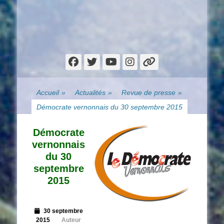
Facebook
Twitter
YouTube
Instagram
Lien
Accueil
»
Actualités
»
Revue de presse
»
Démocrate vernonnais du 30 septembre 2015
Démocrate
vernonnais
du 30
septembre
2015
Posted
30 septembre
on
2015
Auteur