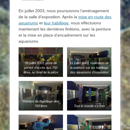
En juillet 2003, nous poursuivons l’aménagement
de la salle d’exposition. Après la
mise en route des
aquariums
et
leur habillage
, nous effectuions
maintenant les dernières finitions, avec la peinture
et la mise en place d’encadrement sur les
aquariums.
09 juillet 2003, pose de
16 juillet 2003, réalisation de
portes d’accès aux 750
la peinture sur les habillage
litres, au fond de la pièce
des aquariums d’exposition
Peinture de l’habillage des
750 litres
Tout le monde s’y met