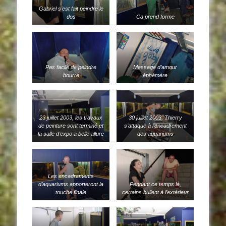
Gabriel s’est fait peindre le
dos
Ca prend forme
Pas facile de peindre
Message d’amour
bourré
éphémère
23 juillet 2003, les travaux
30 juillet 2003, Thierry
de peinture sont terminé et
s’attaque à l’encadrement
la salle d’expo a belle allure
des aquariums
Les encadrements
d’aquariums apporteront la
Pendant ce temps là,
touche finale
certains bullent à l’extérieur