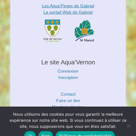
Les Aqua’Pages de Gabriel
Le portail Web de Gabriel
Le site Aqua’Vernon
Connexion
Inscription
Contact
Faire un lien
Mentions légales
Politique de confidentialité
Nous utilisons des cookies pour vous garantir la meilleure
expérience sur notre site web. Si vous continuez à utiliser ce
site, nous supposerons que vous en êtes satisfait.
Copyright © 2026
Aquario'Club des Portes de l'Eure
. All Rights
Reserved.
Ok
Non
Politique de confidentialité