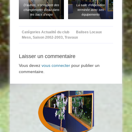
D’autres, s’occupent des
La salle d’exposition
changements d’eau dans
terminée avec ses
les bacs d’expo
équipements
Catégories
Actualité du club
Balises
Locaux
Mess
,
Saison 2002-2003
,
Travaux
Laisser un commentaire
Vous devez
vous connecter
pour publier un
commentaire.