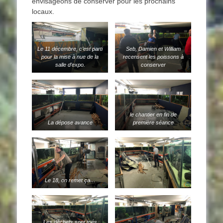
envisageons de conserver pour les prochains
locaux.
Le 11 décembre, c’est parti
Seb, Damien et William
pour la mise à nue de la
recensent les poissons à
salle d’expo.
conserver
le chantier en fin de
La dépose avance
première séance
Le 18, on remet ça…
Les déchets sont triés