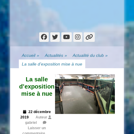
Facebook
Twitter
YouTube
Instagram
Lien
Accueil
»
Actualités
»
Actualité du club
»
La salle d’exposition mise à nue
La salle
d’exposition
mise à nue
Posted
22 décembre
on
2019
Auteur
gabriel
Laisser un
commentaire