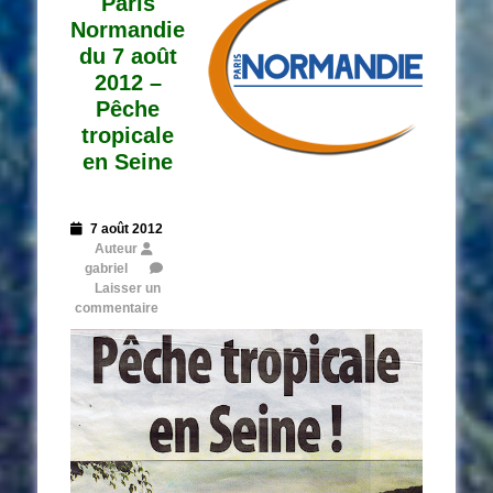
Paris
Normandie
du 7 août
2012 –
Pêche
tropicale
en Seine
Posted
7 août 2012
on
Auteur
gabriel
Laisser un
commentaire