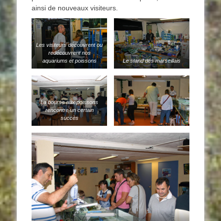
ainsi de nouveaux visiteurs.
Les visiteurs découvrent ou
redécouvrent nos
aquariums et poissons
Le stand des marseillais
La bourse aux poissons
rencontre un certain
succès