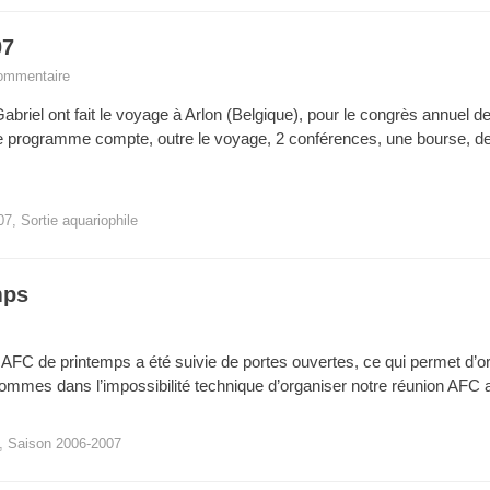
07
commentaire
briel ont fait le voyage à Arlon (Belgique), pour le congrès annuel d
 le programme compte, outre le voyage, 2 conférences, une bourse, d
07
,
Sortie aquariophile
mps
e AFC de printemps a été suivie de portes ouvertes, ce qui permet d’o
ommes dans l’impossibilité technique d’organiser notre réunion AFC 
,
Saison 2006-2007