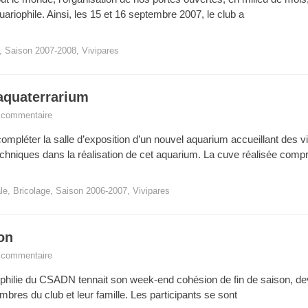
ariophile. Ainsi, les 15 et 16 septembre 2007, le club a
,
Saison 2007-2008
,
Vivipares
aquaterrarium
n commentaire
mpléter la salle d’exposition d’un nouvel aquarium accueillant des v
chniques dans la réalisation de cet aquarium. La cuve réalisée comp
le
,
Bricolage
,
Saison 2006-2007
,
Vivipares
on
n commentaire
riophilie du CSADN tennait son week-end cohésion de fin de saison, d
bres du club et leur famille. Les participants se sont