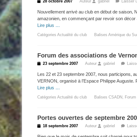
Posted
28 octobre 2007
Auteur
gabriel
Laisser 
on
Nouvellement arrivé au club en début de saison, N
amazonien, en commençant par revoir son décor afi
Lire plus …
Catégories
Actualité du club
Balises
Amérique du Su
Forum des associations de Verno
Posted
23 septembre 2007
Auteur
gabriel
Laiss
on
Les 22 et 23 septembre 2007, nous participons, a
VERNON, organisé à l’Espace Philippe Auguste. P
Lire plus …
Catégories
Actualité du club
Balises
CSADN
,
Forum 
Portes ouvertes de septembre 20
Posted
18 septembre 2007
Auteur
gabriel
Laiss
on
Bien que le mois de septembre soit chargé pour to