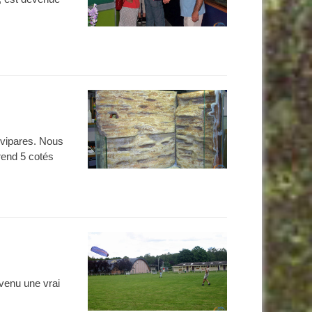
ivipares. Nous
rend 5 cotés
evenu une vrai