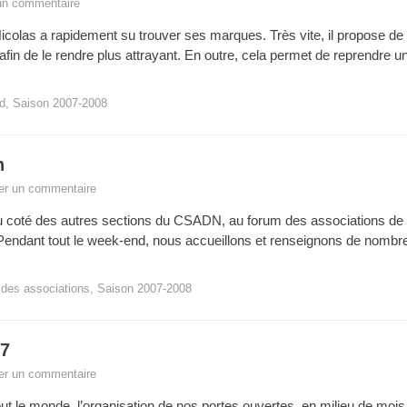
un commentaire
icolas a rapidement su trouver ses marques. Très vite, il propose de 
n de le rendre plus attrayant. En outre, cela permet de reprendre u
d
,
Saison 2007-2008
n
er un commentaire
u coté des autres sections du CSADN, au forum des associations de 
endant tout le week-end, nous accueillons et renseignons de nombre
des associations
,
Saison 2007-2008
07
er un commentaire
ut le monde, l’organisation de nos portes ouvertes, en milieu de moi