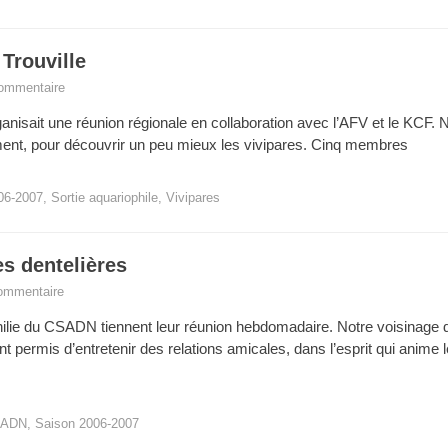
Trouville
commentaire
ganisait une réunion régionale en collaboration avec l’AFV et le KCF. 
ment, pour découvrir un peu mieux les vivipares. Cinq membres
06-2007
,
Sortie aquariophile
,
Vivipares
es dentelières
commentaire
ophilie du CSADN tiennent leur réunion hebdomadaire. Notre voisinage
 permis d’entretenir des relations amicales, dans l’esprit qui anime l
ADN
,
Saison 2006-2007