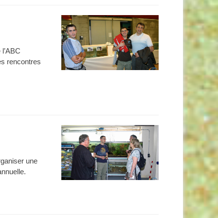
e l’ABC
es rencontres
rganiser une
annuelle.