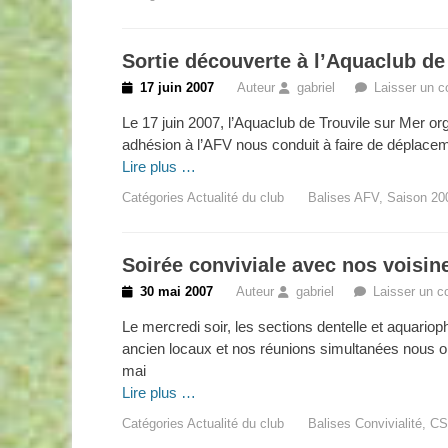
Sortie découverte à l’Aquaclub de 
Posted
17 juin 2007
Auteur
gabriel
Laisser un 
on
Le 17 juin 2007, l’Aquaclub de Trouvile sur Mer or
adhésion à l’AFV nous conduit à faire de déplace
Lire plus …
Catégories
Actualité du club
Balises
AFV
,
Saison 20
Soirée conviviale avec nos voisin
Posted
30 mai 2007
Auteur
gabriel
Laisser un 
on
Le mercredi soir, les sections dentelle et aquari
ancien locaux et nos réunions simultanées nous ont
mai
Lire plus …
Catégories
Actualité du club
Balises
Convivialité
,
CS