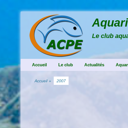
Aquari
Le club aqua
Menu principal
Aller
Accueil
Le club
Actualités
Aquar
au
contenu
Accueil
»
2007