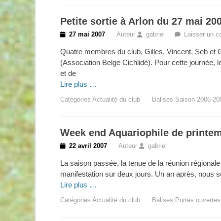
Petite sortie à Arlon du 27 mai 20
Posted
27 mai 2007
Auteur
gabriel
Laisser un 
on
Quatre membres du club, Gilles, Vincent, Seb et Ga
(Association Belge Cichlidé). Pour cette journée,
et de
Lire plus …
Catégories
Actualité du club
Balises
Saison 2006-20
Week end Aquariophile de printe
Posted
22 avril 2007
Auteur
gabriel
on
La saison passée, la tenue de la réunion régional
manifestation sur deux jours. Un an après, nous s
Lire plus …
Catégories
Actualité du club
Balises
Portes ouvertes