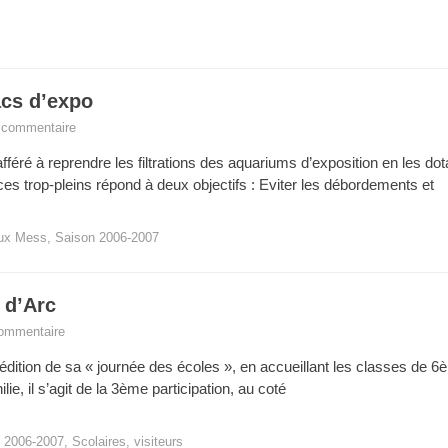
acs d’expo
n commentaire
éré à reprendre les filtrations des aquariums d’exposition en les d
es trop-pleins répond à deux objectifs : Eviter les débordements et
ux Mess
,
Saison 2006-2007
 d’Arc
commentaire
dition de sa « journée des écoles », en accueillant les classes de 6
e, il s’agit de la 3ème participation, au coté
 2006-2007
,
Scolaires
,
visiteurs