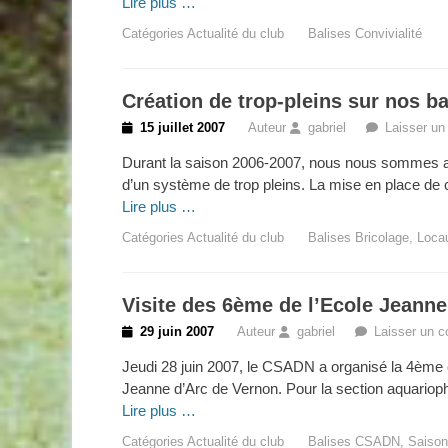
Lire plus …
Catégories
Actualité du club
Balises
Convivialité
Création de trop-pleins sur nos b
Posted
15 juillet 2007
Auteur
gabriel
Laisser u
on
Durant la saison 2006-2007, nous nous sommes aff
d’un système de trop pleins. La mise en place de c
Lire plus …
Catégories
Actualité du club
Balises
Bricolage
,
Loca
Visite des 6ème de l’Ecole Jeanne
Posted
29 juin 2007
Auteur
gabriel
Laisser un 
on
Jeudi 28 juin 2007, le CSADN a organisé la 4ème é
Jeanne d’Arc de Vernon. Pour la section aquariophili
Lire plus …
Catégories
Actualité du club
Balises
CSADN
,
Saison