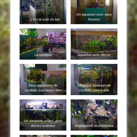
Un aquarium avec deux
…, c’est la suite du bac
fossess
La boutique
Aquarium avec discus
Deux aquariums de
Détail sur aquarium de
cichlidés sud-américains
cichlidés américains
Un aquarium ouvert, avec
décors extérieur
Amphiprions et anémones