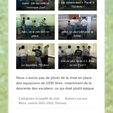
« le sentent bien ». Facile le
balais. Elle est belle ta
750 litres !
remorque Zouf
Allez, on le met bien en
Allez, un plus petit pour la
place.
forme.
Encore plus facile à 5. Mais
Le deuxième 750 litres
où est Zouf ?
Nous n’avons pas de photo de la mise en place
des aquariums de 1000 litres, notamment de la
descente des escaliers, ce qui était plutôt épique.
Catégories
Actualité du club
Balises
Locaux
Mess
,
saison 2001-2002
,
Travaux