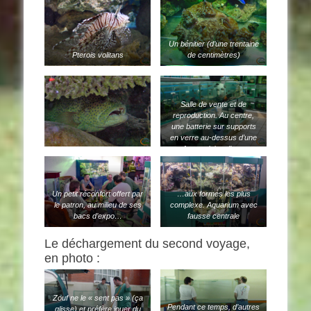
Un bénitier (d’une trentaine
Pterois volitans
de centimètres)
Salle de vente et de
reproduction. Au centre,
une batterie sur supports
en verre au-dessus d’une
fosse pleine d’eau
Un petit réconfort offert par
…aux formes les plus
le patron, au milieu de ses
complexe. Aquarium avec
bacs d’expo…
fausse centrale
Le déchargement du second voyage,
en photo :
Zouf ne le « sent pas » (ça
Pendant ce temps, d’autres
glisse) et préfère jouer du