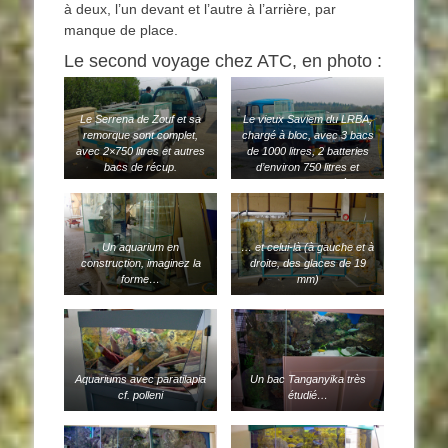
à deux, l’un devant et l’autre à l’arrière, par
manque de place.
Le second voyage chez ATC, en photo :
Le Serrena de Zouf et sa
Le vieux Saviem du LRBA,
remorque sont complet,
chargé à bloc, avec 3 bacs
avec 2×750 litres et autres
de 1000 litres, 2 batteries
bacs de récup.
d’environ 750 litres et
quelques bacs de récup.
Un aquarium en
… et celui-là (à gauche et à
construction, imaginez la
droite, des glaces de 19
forme…
mm)
Aquariums avec paratilapia
Un bac Tanganyika très
cf. polleni
étudié…