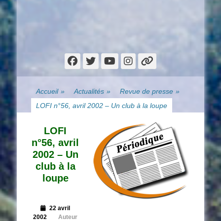
Facebook
Twitter
YouTube
Instagram
Lien
Accueil
»
Actualités
»
Revue de presse
»
LOFI n°56, avril 2002 – Un club à la loupe
LOFI
n°56, avril
2002 – Un
club à la
loupe
Posted
22 avril
on
2002
Auteur