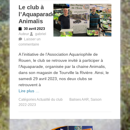
Le club à
l’Aquaparade
Animalis
Posted
30 avril 2023
on
Auteur
gabriel
Laisser un
commentaire
A l’initiative de l’Association Aquariophile de
Rouen, le club se retrouve invité à participer à
l’Aquaparade, organisée par la chaine Animalis,
dans son magasin de Tourville la Rivière. Ainsi, le
samedi 29 avril 2023, nos deux clubs se
retrouvent à
Lire plus …
Catégories
Actualité du club
Balises
AAR
,
Saison
2022-2023