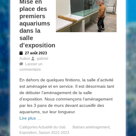
Mise en
place des
premiers
aquariums
dans la
salle
d’exposition
Posted
27 août 2023
on
Auteur
gabriel
Laisser un
commentaire
En dehors de quelques finitions, la salle d’activité
est aménagée et en service. Il est désormais tant
de débuter l’aménagement de la salle
d’exposition. Nous commençons l’aménagement
par les 3 pans de murs devant accueillir des
aquariums, sur leur longueur.
Lire plus …
Catégories
Actualité du club
Balises
aménagement
,
Exposition
,
Saison 2022-2023