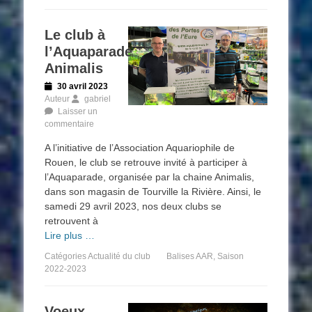
Le club à
l’Aquaparade
Animalis
Posted
30 avril 2023
on
Auteur
gabriel
Laisser un
commentaire
A l’initiative de l’Association Aquariophile de
Rouen, le club se retrouve invité à participer à
l’Aquaparade, organisée par la chaine Animalis,
dans son magasin de Tourville la Rivière. Ainsi, le
samedi 29 avril 2023, nos deux clubs se
retrouvent à
Lire plus …
Catégories
Actualité du club
Balises
AAR
,
Saison
2022-2023
Voeux