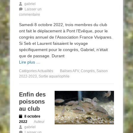
gabriel
Laisser un
commentaire
Samedi 8 octobre 2022, trois membres du club
ont fait le déplacement à Pont l’Evêque, pour le
congrès annuel de l’Association France Vivipares.
Si Seb et Laurent faisaient le voyage
spécifiquement pour le congrès, Gabriel, n’était
que de passage. Durant
Lire plus …
Catégories
Actualités
Balises
AFV
,
Congrés
,
Saison
2022-2023
,
Sortie aquariophile
Enfin des
poissons
au club
Posted
8 octobre
on
2022
Auteur
gabriel
Laisser un