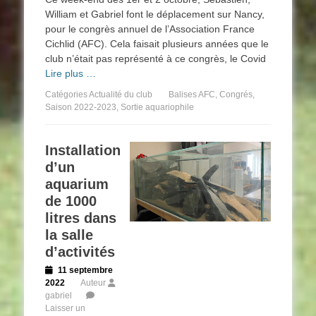
William et Gabriel font le déplacement sur Nancy,
pour le congrès annuel de l’Association France
Cichlid (AFC). Cela faisait plusieurs années que le
club n’était pas représenté à ce congrès, le Covid
Lire plus …
Catégories
Actualité du club
Balises
AFC
,
Congrés
,
Saison 2022-2023
,
Sortie aquariophile
Installation
d’un
aquarium
de 1000
litres dans
la salle
d’activités
Posted
11 septembre
on
2022
Auteur
gabriel
Laisser un