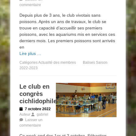
commentaire
Depuis plus de 3 ans, le club vivotais sans
poissons. Après un ans de travaux, le club se
trouve en capacité d’accueillir ses premiers
poissons, avec les aquariums mis en services ces
derniers mois. Les premiers poissons sont arrivés
en
Lire plus …
Catégories
Actualité des membres
Balises
Saison
2022-2023
Le club en
congrès
cichlidophile
Posted
7 octobre 2022
on
Auteur
gabriel
Laisser un
commentaire
Ce week-end des 1er et 2 octobre, Sébastien,