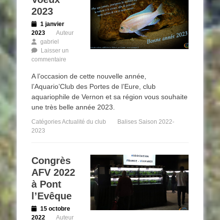
2023
Posted
1 janvier
on
2023
Auteur
gabriel
Laisser un
commentaire
A l’occasion de cette nouvelle année,
l’Aquario’Club des Portes de l’Eure, club
aquariophile de Vernon et sa région vous souhaite
une très belle année 2023.
Catégories
Actualité du club
Balises
Saison 2022-
2023
Congrès
AFV 2022
à Pont
l’Evêque
Posted
15 octobre
on
2022
Auteur