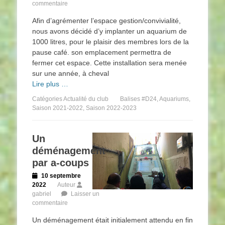
commentaire
Afin d’agrémenter l’espace gestion/convivialité,
nous avons décidé d’y implanter un aquarium de
1000 litres, pour le plaisir des membres lors de la
pause café. son emplacement permettra de
fermer cet espace. Cette installation sera menée
sur une année, à cheval
Lire plus …
Catégories
Actualité du club
Balises
#D24
,
Aquariums
,
Saison 2021-2022
,
Saison 2022-2023
Un
déménagement
par a-coups
Posted
10 septembre
on
2022
Auteur
gabriel
Laisser un
commentaire
Un déménagement était initialement attendu en fin