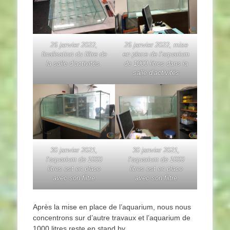
26 janvier 2022,
26 janvier 2022, mise
finalisation du filtre de
en place de l’aquarium
la salle d’activités.
de 1000 litres dans la
salle d’activités
30 janvier 2021,
30 janvier 2021,
l’aquarium de 1000
l’aquarium de 1000
litres est en place
litres est en place
avec son filtre
avec son filtre
Après la mise en place de l’aquarium, nous nous
concentrons sur d’autre travaux et l’aquarium de
1000 litres reste en stand by.