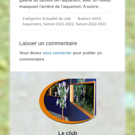
masquant l’arrière de l’aquarium. A suivre…
Catégories
Actualité du club
Balises
#D24
,
Aquariums
,
Saison 2021-2022
,
Saison 2022-2023
Laisser un commentaire
Vous devez
vous connecter
pour publier un
commentaire.
Le club