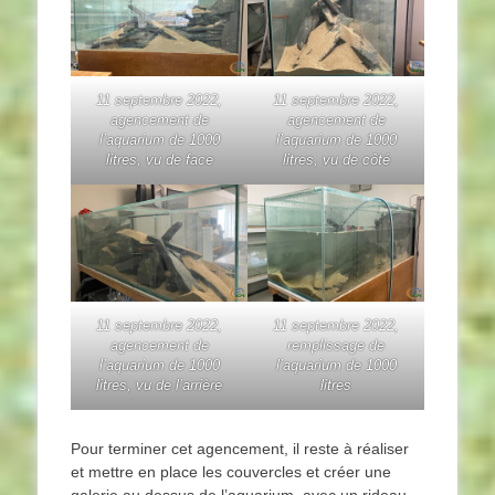
11 septembre 2022,
11 septembre 2022,
agencement de
agencement de
l’aquarium de 1000
l’aquarium de 1000
litres, vu de face
litres, vu de côté
11 septembre 2022,
11 septembre 2022,
agencement de
remplissage de
l’aquarium de 1000
l’aquarium de 1000
litres, vu de l’arrière
litres
Pour terminer cet agencement, il reste à réaliser
et mettre en place les couvercles et créer une
galerie au dessus de l’aquarium, avec un rideau