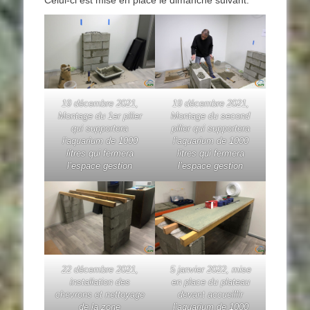
Celui-ci est mise en place le dimanche suivant.
19 décembre 2021,
19 décembre 2021,
Montage du 1er pilier
Montage du second
qui supportera
pilier qui supportera
l’aquarium de 1000
l’aquarium de 1000
litres qui fermera
litres qui fermera
l’espace gestion
l’espace gestion
22 décembre 2021,
5 janvier 2022, mise
installation des
en place du plateau
chevrons et nettoyage
devant accueillir
de la zone
l’aquarium de 1000