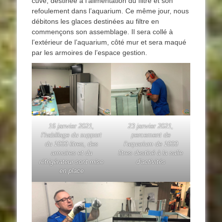
cuve, destinée à l’alimentation du filtre et son
refoulement dans l’aquarium. Ce même jour, nous
débitons les glaces destinées au filtre en
commençons son assemblage. Il sera collé à
l’extérieur de l’aquarium, côté mur et sera maqué
par les armoires de l’espace gestion.
16 janvier 2021,
23 janvier 2021,
l’habillage du support
percement de
du 1000 litres, des
l’aquarium de 1000
armoires et du
litres destiné à la salle
réfrigérateur sont mise
d’activités
en place