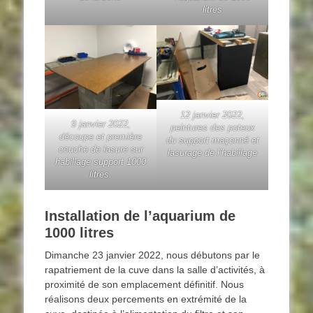
litres
12 janvier 2022,
9 janvier 2022,
peintures des poteux
découpe et première
du support maçonné et
couche de lasure sur
lasurage de l’habillage
habillage support 1000
litres.
Installation de l’aquarium de
1000 litres
Dimanche 23 janvier 2022, nous débutons par le
rapatriement de la cuve dans la salle d’activités, à
proximité de son emplacement définitif. Nous
réalisons deux percements en extrémité de la