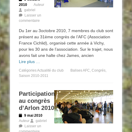
on
2010
Auteur
gabriel
Laisser un
commentaire
Du 1er au 3octobre 2010, 7 membres du club sont
présent au 31ème congrès de l’AFC (Association
France Cichlid), organisé cette année à Vichy,
pour les 30 ans de l’association. Sur le trajet, nous
avons fait une halte chez James, ancien
Lire plus …
Catégories
Actualité du club
Balises
AFC
,
Congrés
,
Saison 2010-2011
Participation
au congrès
d’Arlon 2010
Posted
9 mai 2010
on
Auteur
gabriel
Laisser un
commentaire