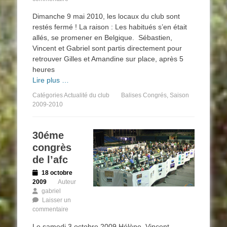
Dimanche 9 mai 2010, les locaux du club sont
restés fermé ! La raison : Les habitués s’en était
allés, se promener en Belgique. Sébastien,
Vincent et Gabriel sont partis directement pour
retrouver Gilles et Amandine sur place, après 5
heures
Lire plus …
Catégories
Actualité du club
Balises
Congrés
,
Saison
2009-2010
30éme
congrès
de l’afc
Posted
18 octobre
on
2009
Auteur
gabriel
Laisser un
commentaire
Le samedi 3 octobre 2009 Hélène, Vincent,