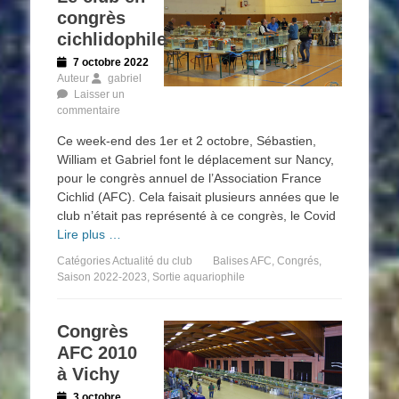
congrès
cichlidophile
Posted
7 octobre 2022
on
Auteur
gabriel
Laisser un
commentaire
Ce week-end des 1er et 2 octobre, Sébastien,
William et Gabriel font le déplacement sur Nancy,
pour le congrès annuel de l’Association France
Cichlid (AFC). Cela faisait plusieurs années que le
club n’était pas représenté à ce congrès, le Covid
Lire plus …
Catégories
Actualité du club
Balises
AFC
,
Congrés
,
Saison 2022-2023
,
Sortie aquariophile
Congrès
AFC 2010
à Vichy
Posted
3 octobre