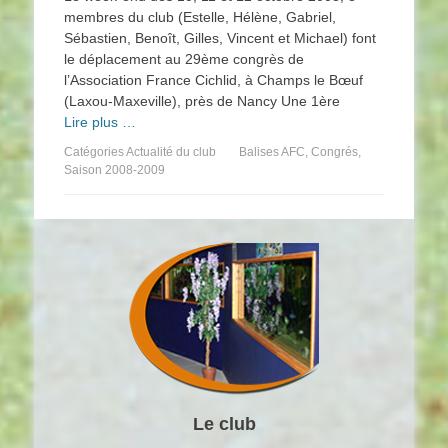
membres du club (Estelle, Hélène, Gabriel,
Sébastien, Benoît, Gilles, Vincent et Michael) font
le déplacement au 29ème congrès de
l’Association France Cichlid, à Champs le Bœuf
(Laxou-Maxeville), près de Nancy Une 1ère
Lire plus …
Catégories
Actualité du club
Balises
AFC
,
Congrés
,
Saison 2008-2009
Le club