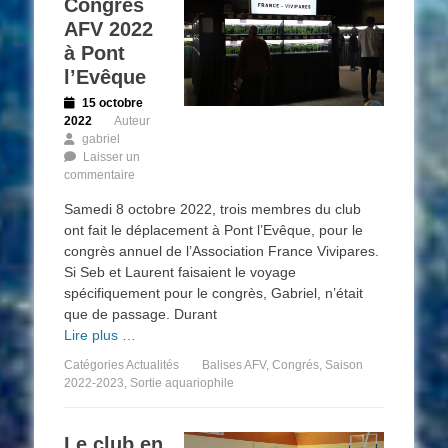
Congrès
AFV 2022
à Pont
l’Evêque
Posted
15 octobre
on
2022
Auteur
gabriel
Laisser un
commentaire
Samedi 8 octobre 2022, trois membres du club
ont fait le déplacement à Pont l’Evêque, pour le
congrès annuel de l’Association France Vivipares.
Si Seb et Laurent faisaient le voyage
spécifiquement pour le congrès, Gabriel, n’était
que de passage. Durant
Lire plus …
Catégories
Actualités
Balises
AFV
,
Congrés
,
Saison
2022-2023
,
Sortie aquariophile
Le club en