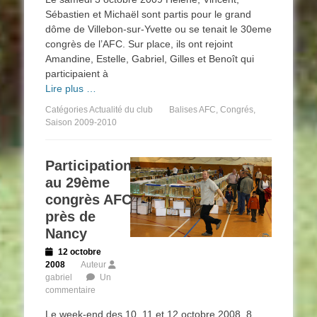
Sébastien et Michaël sont partis pour le grand
dôme de Villebon-sur-Yvette ou se tenait le 30eme
congrès de l’AFC. Sur place, ils ont rejoint
Amandine, Estelle, Gabriel, Gilles et Benoît qui
participaient à
Lire plus …
Catégories
Actualité du club
Balises
AFC
,
Congrés
,
Saison 2009-2010
Participation
au 29ème
congrès AFC
près de
Nancy
Posted
12 octobre
on
2008
Auteur
gabriel
Un
commentaire
Le week-end des 10, 11 et 12 octobre 2008, 8